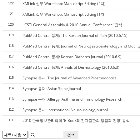
XMLink 실무 Workshop: Manuscript Editing (2차)
122
XMLink 실무 Workshop: Manuscript Editing (1차)
121
'ICSTI General Assembly & 2010 Annual Conference' 참석
120
PubMed Central 등재: The Korean Journal of Pain (2010.6.15)
119
PubMed Central 등재: Journal of Neurogastroenterology and Motility
118
PubMed Central 등재: Korean Diabetes Journal (2010.6.9)
117
PubMed Central 등재: Annals of Dermatology (2010.6.3)
116
Synapse 등재: The Journal of Advanced Prosthodontics
115
Synapse 등재: Asian Spine Journal
114
Synapse 등재: Allergy, Asthma and Immunology Research
113
Synapse 등재: International Neurourology Journal
112
2010 한국정보관리학회 'E-Book과 전자출판의 쟁점과 전망' 참석
111
검색