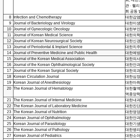
회, 대
관 · 
회 공동
8
Infection and Chemotherapy
대한감염
9
Journal of Bacteriology and Virology
대한미생
10
Journal of Gynecologic Oncology
대한부인
11
Journal of Korean Medical Science
대한의
12
Journal of Korean Neurosurgical Society
대한신
13
Journal of Periodontal & Implant Science
대한치
14
Journal of Preventive Medicine and Public Health
대한예
15
Journal of the Korean Medical Association
대한의
16
Journal of the Korean Ophthalmological Society
대한안
17
Journal of the Korean Surgical Society
대한외
18
Korean Circulation Journal
대한심
19
Korean Journal of Anesthesiology
대한마
20
The Korean Journal of Hematology
대한혈액
액종양학
21
The Korean Journal of Internal Medicine
대한내
22
The Korean Journal of Laboratory Medicine
대한진
23
The Korean Journal of Nutrition
대한영
24
Korean Journal of Ophthalmology
대한안
25
Korean Journal of Parasitology
대한기
26
The Korean Journal of Pathology
대한병
27
Korean Journal of Pediatrics
대한소