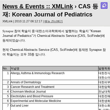
News & Events :: XMLink
› CAS 등
재: Korean Journal of Pediatrics
XMLink | 2010.11.27 06:12:17 |
메뉴 건너뛰기
Synapse 참여 학술지 중
대한소아과학회에서 발행하는 학술지 "Korean
Journal of Pediatrics"가 Chemical Abstracts Service (CAS, SciFinder)에
등재되었습니다.
현재 Chemical Abstracts Service (CAS, SciFinder)에 등재된 Synapse 참
여 학술지는 모두 33종 입니다.
No.
저널명
발행학
1
Allergy, Asthma & Immunology Research
대한천식
대한소아
2
Annals of Dermatology
대한피부
3
Cancer Research and Treatment
대한암
4
Chonnam Medical Journal
전남대
5
Electrolytes and Blood Pressure
대한전
6
Experimental and Molecular Medicine
대한생
7
Gut and Liver
대한소화