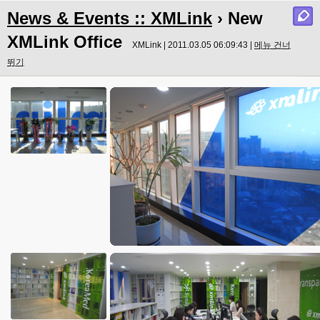
News & Events :: XMLink
› New
XMLink Office
XMLink | 2011.03.05 06:09:43 |
메뉴 건너
뛰기