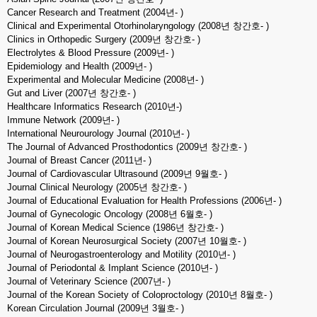
Cancer Research and Treatment (2004년- )
Clinical and Experimental Otorhinolaryngology (2008년 창간호- )
Clinics in Orthopedic Surgery (2009년 창간호- )
Electrolytes & Blood Pressure (2009년- )
Epidemiology and Health (2009년- )
Experimental and Molecular Medicine (2008년- )
Gut and Liver (2007년 창간호- )
Healthcare Informatics Research (2010년-)
Immune Network (2009년- )
International Neurourology Journal (2010년- )
The Journal of Advanced Prosthodontics (2009년 창간호- )
Journal of Breast Cancer (2011년- )
Journal of Cardiovascular Ultrasound (2009년 9월호- )
Journal Clinical Neurology (2005년 창간호- )
Journal of Educational Evaluation for Health Professions (2006년- )
Journal of Gynecologic Oncology (2008년 6월호- )
Journal of Korean Medical Science (1986년 창간호- )
Journal of Korean Neurosurgical Society (2007년 10월호- )
Journal of Neurogastroenterology and Motility (2010년- )
Journal of Periodontal & Implant Science (2010년- )
Journal of Veterinary Science (2007년- )
Journal of the Korean Society of Coloproctology (2010년 8월호- )
Korean Circulation Journal (2009년 3월호- )