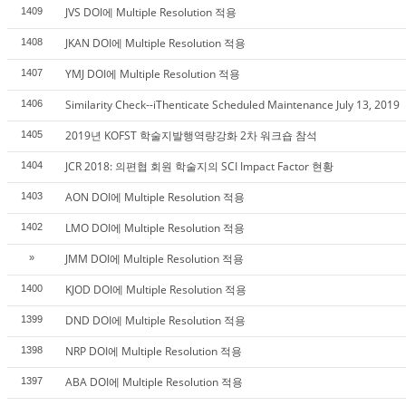
JVS DOI에 Multiple Resolution 적용
1409
JKAN DOI에 Multiple Resolution 적용
1408
YMJ DOI에 Multiple Resolution 적용
1407
Similarity Check--iThenticate Scheduled Maintenance July 13, 2019
1406
2019년 KOFST 학술지발행역량강화 2차 워크숍 참석
1405
JCR 2018: 의편협 회원 학술지의 SCI Impact Factor 현황
1404
AON DOI에 Multiple Resolution 적용
1403
LMO DOI에 Multiple Resolution 적용
1402
JMM DOI에 Multiple Resolution 적용
»
KJOD DOI에 Multiple Resolution 적용
1400
DND DOI에 Multiple Resolution 적용
1399
NRP DOI에 Multiple Resolution 적용
1398
ABA DOI에 Multiple Resolution 적용
1397