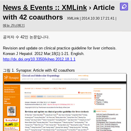
News & Events :: XMLink
› Article
with 42 coauthors
XMLink | 2014.10.30 17:21:41 |
메뉴 건너뛰기
공저자 수 42인 논문입니다.
Revision and update on clinical practice guideline for liver cirrhosis.
Korean J Hepatol. 2012 Mar;18(1):1-21. English.
http://dx.doi.org/10.3350/kjhep.2012.18.1.1
그림 1. Synapse: Article with 42 coauthors