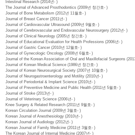
Intestinal Research (2014년- )
The Journal of Advanced Prosthodontics (2009년 창간호- )
Journal of Bone Metabolism (2012년 11월호- )
Journal of Breast Cancer (2011년- )
Journal of Cardiovascular Ultrasound (2009년 9월호- )
Journal of Cerebrovascular and Endovascular Neurosurgery (2012년- )
Journal of Clinical Neurology (2005년 창간호- )
Journal of Educational Evaluation for Health Professions (2006년- )
Journal of Gastric Cancer (2010년 12월호- )
Journal of Gynecologic Oncology (2008년 6월호- )
Journal of the Korean Association of Oral and Maxillofacial Surgeons (201
Journal of Korean Medical Science (1986년 창간호- )
Journal of Korean Neurosurgical Society (2007년 10월호- )
Journal of Neurogastroenterology and Motility (2010년- )
Journal of Periodontal & Implant Science (2010년- )
Journal of Preventive Medicine and Public Health (2011년 5월호- )
Journal of Stroke (2013년- )
Journal of Veterinary Science (2006년- )
Knee Surgery & Related Research (2011년 9월호- )
Korean Circulation Journal (2009년 3월호- )
Korean Journal of Anesthesiology (2010년- )
Korean Journal of Audiology (2012년- )
Korean Journal of Family Medicine (2011년 3월호- )
The Korean Journal of Internal Medicine (2007년- )