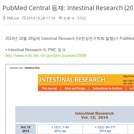
PubMed Central 등재: Intestinal Research (20
XMLink
2014.10.28 17:16
조회 수 : 5332
2014년 10월 28일에 Intestinal Research (대한장연구학회 발행)가 PubMed C
•
Intestinal Research 의 PMC 링크
http://www.ncbi.nlm.nih.gov/pmc/journals/2608/