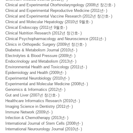
Clinical and Experimental Otorhinolaryngology (2008년 창간호- )
Clinical and Experimental Reproductive Medicine (2011년- )
Clinical and Experimental Vaccine Research (2012년 창간호- )
Clinical and Molecular Hepatology (2010년 9월호- )
Clinical Endoscopy (2011년 9월호- )
Clinical Nutrition Research (2012년 창간호- )
Clinical Psychopharmacology and Neuroscience (2011년- )
Clinics in Orthopedic Surgery (2009년 창간호- )
Diabetes & Metabolism Journal (2010년- )
Electrolytes & Blood Pressure (2009년- )
Endocrinology and Metabolism (2013년- )
Environmental Health and Toxicology (2011년- )
Epidemiology and Health (2009년- )
Experimental Neurobiology (2010년- )
Experimental and Molecular Medicine (2008년- )
Genomics & Informatics (2012년- )
Gut and Liver (2007년 창간호- )
Healthcare Informatics Research (2010년- )
Imaging Science in Dentistry (2011년- )
Immune Network (2009년- )
Infection & Chemotherapy (2013년- )
International Journal of Stem Cells (2008년- )
International Neurourology Journal (2010년- )