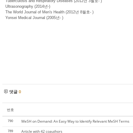
Tuberculosis and Respiratory Diseases (2012년 3월호- )
Ultrasonography (2014년-)
The World Journal of Men's Health (2012년 8월호- )
Yonsei Medical Journal (2005년- )
댓글
0
번호
MeSH on Demand: An Easy Way to Identify Relevant MeSH Terms
790
Article with 42 coauthors
789