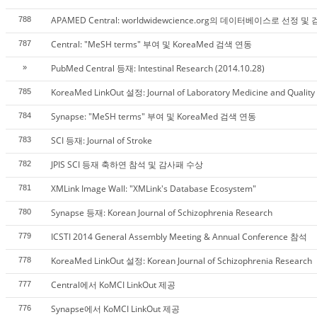
APAMED Central: worldwidewcience.org의 데이터베이스로 선정 및
788
Central: "MeSH terms" 부여 및 KoreaMed 검색 연동
787
PubMed Central 등재: Intestinal Research (2014.10.28)
»
KoreaMed LinkOut 설정: Journal of Laboratory Medicine and Quality
785
Synapse: "MeSH terms" 부여 및 KoreaMed 검색 연동
784
SCI 등재: Journal of Stroke
783
JPIS SCI 등재 축하연 참석 및 감사패 수상
782
XMLink Image Wall: "XMLink's Database Ecosystem"
781
Synapse 등재: Korean Journal of Schizophrenia Research
780
ICSTI 2014 General Assembly Meeting & Annual Conference 참석
779
KoreaMed LinkOut 설정: Korean Journal of Schizophrenia Research
778
Central에서 KoMCI LinkOut 제공
777
Synapse에서 KoMCI LinkOut 제공
776