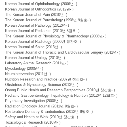
Korean Journal of Ophthalmology (2006년- )
Korean Journal of Orthodontics (2012년- )
The Korean Journal of Pain (2010년- )
The Korean Journal of Parasitology (1998년 9월호- )
Korean Journal of Pathology (2012년- )
Korean Journal of Pediatrics (2010년 5월호- )
The Korean Journal of Physiology & Pharmacology (2008년- )
Korean Journal of Radiology (2000년 창간호- )
Korean Journal of Spine (2013년- )
The Korean Journal of Thoracic and Cardiovascular Surgery (2011년- )
Korean Journal of Urology (2010년- )
Laboratory Animal Research (2011년- )
Mycobiology (2005년- )
Neurointervention (2011년- )
Nutrition Research and Practice (2007년 창간호- )
Obstetrics & Gynecology Science (2013년- )
Osong Public Health and Research Perspectives (2010년 창간호- )
Pediatric Gastroenterology, Hepatology & Nutrition (2012년 12월호- )
Psychiatry Investigation (2008년- )
Radiation Oncology Journal (2011년 9월호- )
Restorative Dentistry & Endodontics (2012년 8월호- )
Safety and Health at Work (2010년 창간호- )
Toxicological Research (2010년- )