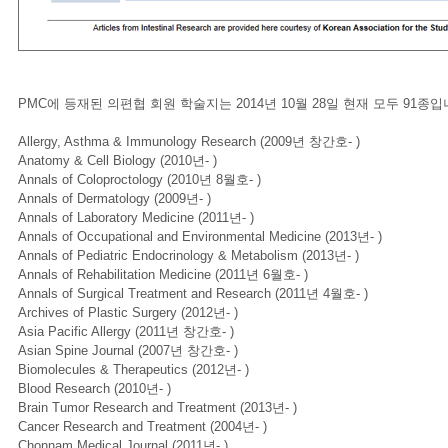
PMC에 등재된 의편협 회원 학술지는 2014년 10월 28일 현재 모두 91종
Allergy, Asthma & Immunology Research (2009년 창간호- )
Anatomy & Cell Biology (2010년- )
Annals of Coloproctology (2010년 8월호- )
Annals of Dermatology (2009년- )
Annals of Laboratory Medicine (2011년- )
Annals of Occupational and Environmental Medicine (2013년- )
Annals of Pediatric Endocrinology & Metabolism (2013년- )
Annals of Rehabilitation Medicine (2011년 6월호- )
Annals of Surgical Treatment and Research (2011년 4월호- )
Archives of Plastic Surgery (2012년- )
Asia Pacific Allergy (2011년 창간호- )
Asian Spine Journal (2007년 창간호- )
Biomolecules & Therapeutics (2012년- )
Blood Research (2010년- )
Brain Tumor Research and Treatment (2013년- )
Cancer Research and Treatment (2004년- )
Chonnam Medical Journal (2011년- )