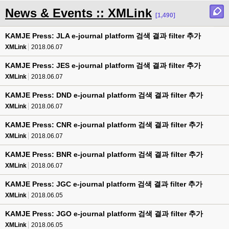
News & Events :: XMLink
[1,490]
KAMJE Press: JLA e-journal platform 검색 결과 filter 추가
XMLink
2018.06.07
KAMJE Press: JES e-journal platform 검색 결과 filter 추가
XMLink
2018.06.07
KAMJE Press: DND e-journal platform 검색 결과 filter 추가
XMLink
2018.06.07
KAMJE Press: CNR e-journal platform 검색 결과 filter 추가
XMLink
2018.06.07
KAMJE Press: BNR e-journal platform 검색 결과 filter 추가
XMLink
2018.06.07
KAMJE Press: JGC e-journal platform 검색 결과 filter 추가
XMLink
2018.06.05
KAMJE Press: JGO e-journal platform 검색 결과 filter 추가
XMLink
2018.06.05