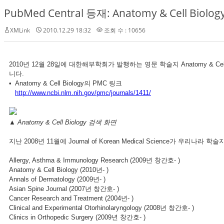
PubMed Central 등재: Anatomy & Cell Biology
XMLink
2010.12.29 18:32
조회 수 : 10656
2010년 12월 28일에 대한해부학회가 발행하는 영문 학술지 Anatomy & Cell Biol
니다.
• Anatomy & Cell Biology의 PMC 링크
http://www.ncbi.nlm.nih.gov/pmc/journals/1411/
▲ Anatomy & Cell Biology 검색 화면
지난 2008년 11월에 Journal of Korean Medical Science가
Allergy, Asthma & Immunology Research (2009년 창간호- )
Anatomy & Cell Biology (2010년- )
Annals of Dermatology (2009년- )
Asian Spine Journal (2007년 창간호- )
Cancer Research and Treatment (2004년- )
Clinical and Experimental Otorhinolaryngology (2008년 창간호- )
Clinics in Orthopedic Surgery (2009년 창간호- )