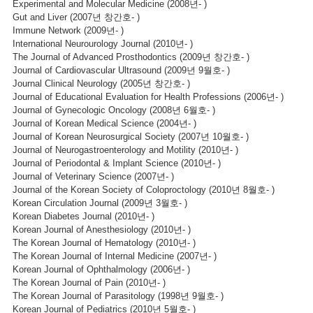
Experimental and Molecular Medicine (2008년- )
Gut and Liver (2007년 창간호- )
Immune Network (2009년- )
International Neurourology Journal (2010년- )
The Journal of Advanced Prosthodontics (2009년 창간호- )
Journal of Cardiovascular Ultrasound (2009년 9월호- )
Journal Clinical Neurology (2005년 창간호- )
Journal of Educational Evaluation for Health Professions (2006년- )
Journal of Gynecologic Oncology (2008년 6월호- )
Journal of Korean Medical Science (2004년- )
Journal of Korean Neurosurgical Society (2007년 10월호- )
Journal of Neurogastroenterology and Motility (2010년- )
Journal of Periodontal & Implant Science (2010년- )
Journal of Veterinary Science (2007년- )
Journal of the Korean Society of Coloproctology (2010년 8월호- )
Korean Circulation Journal (2009년 3월호- )
Korean Diabetes Journal (2010년- )
Korean Journal of Anesthesiology (2010년- )
The Korean Journal of Hematology (2010년- )
The Korean Journal of Internal Medicine (2007년- )
Korean Journal of Ophthalmology (2006년- )
The Korean Journal of Pain (2010년- )
The Korean Journal of Parasitology (1998년 9월호- )
Korean Journal of Pediatrics (2010년 5월호- )