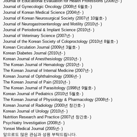
Journal of Educational Evaluation for Health Professions (2006년- )
Journal of Gynecologic Oncology (2008년 6월호- )
Journal of Korean Medical Science (2004년- )
Journal of Korean Neurosurgical Society (2007년 10월호- )
Journal of Neurogastroenterology and Motility (2010년- )
Journal of Periodontal & Implant Science (2010년- )
Journal of Veterinary Science (2007년- )
Journal of the Korean Society of Coloproctology (2010년 8월호- )
Korean Circulation Journal (2009년 3월호- )
Korean Diabetes Journal (2010년- )
Korean Journal of Anesthesiology (2010년- )
The Korean Journal of Hematology (2010년- )
The Korean Journal of Internal Medicine (2007년- )
Korean Journal of Ophthalmology (2006년- )
The Korean Journal of Pain (2010년- )
The Korean Journal of Parasitology (1998년 9월호- )
Korean Journal of Pediatrics (2010년 5월호- )
The Korean Journal of Physiology & Pharmacology (2008년- )
Korean Journal of Radiology (2000년 창간호- )
Korean Journal of Urology (2010년- )
Nutrition Research and Practice (2007년 창간호- )
Psychiatry Investigation (2008년- )
Yonsei Medical Journal (2005년- )
앞으로도 많은 관심과 성원 부탁드립니다.