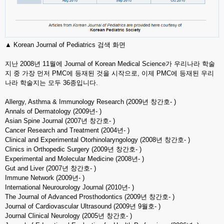
▲ Korean Journal of Pediatrics 검색 화면
지난 2008년 11월에 Journal of Korean Medical Science가 우리나라 학술
지 중 가장 먼저 PMC에 등재된 것을 시작으로, 이제 PMC에 등재된 우리
나라 학술지는 모두 36종입니다.
Allergy, Asthma & Immunology Research (2009년 창간호- )
Annals of Dermatology (2009년- )
Asian Spine Journal (2007년 창간호- )
Cancer Research and Treatment (2004년- )
Clinical and Experimental Otorhinolaryngology (2008년 창간호- )
Clinics in Orthopedic Surgery (2009년 창간호- )
Experimental and Molecular Medicine (2008년- )
Gut and Liver (2007년 창간호- )
Immune Network (2009년- )
International Neurourology Journal (2010년- )
The Journal of Advanced Prosthodontics (2009년 창간호- )
Journal of Cardiovascular Ultrasound (2009년 9월호- )
Journal Clinical Neurology (2005년 창간호- )