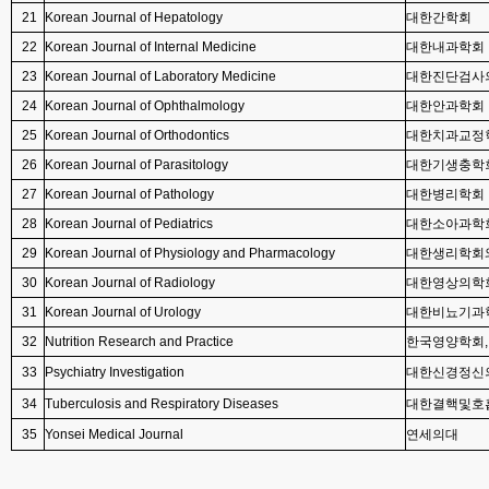
21
Korean Journal of Hepatology
대한간학회
22
Korean Journal of Internal Medicine
대한내과학회
23
Korean Journal of Laboratory Medicine
대한진단검사
24
Korean Journal of Ophthalmology
대한안과학회
25
Korean Journal of Orthodontics
대한치과교정
26
Korean Journal of Parasitology
대한기생충학
27
Korean Journal of Pathology
대한병리학회
28
Korean Journal of Pediatrics
대한소아과학
29
Korean Journal of Physiology and Pharmacology
대한생리학회와
30
Korean Journal of Radiology
대한영상의학
31
Korean Journal of Urology
대한비뇨기과
32
Nutrition Research and Practice
한국영양학회,
33
Psychiatry Investigation
대한신경정신
34
Tuberculosis and Respiratory Diseases
대한결핵및호
35
Yonsei Medical Journal
연세의대