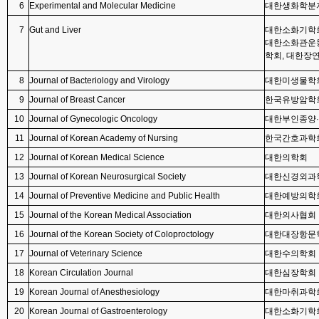
6
Experimental and Molecular Medicine
대한생화학분
7
Gut and Liver
대한소화기학회
대한소화관운동
학회, 대한장
8
Journal of Bacteriology and Virology
대한미생물학회
9
Journal of Breast Cancer
한국유방암학
10
Journal of Gynecologic Oncology
대한부인종양
11
Journal of Korean Academy of Nursing
한국간호과학
12
Journal of Korean Medical Science
대한의학회
13
Journal of Korean Neurosurgical Society
대한신경외과
14
Journal of Preventive Medicine
and Public Health
대한예방의학
15
Journal of the Korean Medical Association
대한의사협회
16
Journal of the Korean Society of Coloproctology
대한대장항문
17
Journal of Veterinary Science
대한수의학회
18
Korean Circulation Journal
대한심장학회
19
Korean Journal of Anesthesiology
대한마취과학
20
Korean Journal of Gastroenterology
대한소화기학