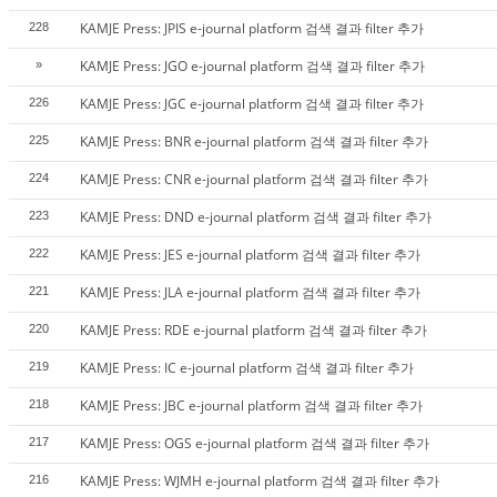
KAMJE Press: JPIS e-journal platform 검색 결과 filter 추가
228
KAMJE Press: JGO e-journal platform 검색 결과 filter 추가
»
KAMJE Press: JGC e-journal platform 검색 결과 filter 추가
226
KAMJE Press: BNR e-journal platform 검색 결과 filter 추가
225
KAMJE Press: CNR e-journal platform 검색 결과 filter 추가
224
KAMJE Press: DND e-journal platform 검색 결과 filter 추가
223
KAMJE Press: JES e-journal platform 검색 결과 filter 추가
222
KAMJE Press: JLA e-journal platform 검색 결과 filter 추가
221
KAMJE Press: RDE e-journal platform 검색 결과 filter 추가
220
KAMJE Press: IC e-journal platform 검색 결과 filter 추가
219
KAMJE Press: JBC e-journal platform 검색 결과 filter 추가
218
KAMJE Press: OGS e-journal platform 검색 결과 filter 추가
217
KAMJE Press: WJMH e-journal platform 검색 결과 filter 추가
216