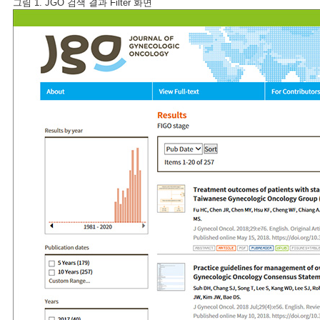
그림 1. JGO 검색 결과 Filter 화면