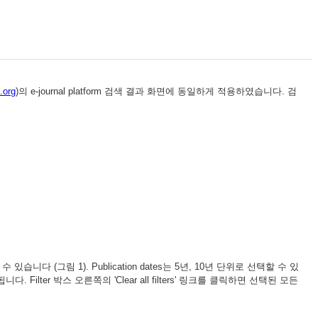
o.org
)의 e-journal platform 검색 결과 화면에 동일하게 적용하였습니다. 검
있습니다 (그림 1). Publication dates는 5년, 10년 단위로 선택할 수 있
. Filter 박스 오른쪽의 'Clear all filters' 링크를 클릭하면 선택된 모든