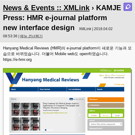
News & Events :: XMLink
› KAMJE
Press: HMR e-journal platform
new interface design
XMLink | 2018.04.02
08:53:36 |
메뉴 건너뛰기
Hanyang Medical Reviews (HMR)의 e-journal platform이 새로운 기능과 모
습으로 바뀌었습니다. 더불어 Mobile web도 open하였습니다.
https://e-hmr.org