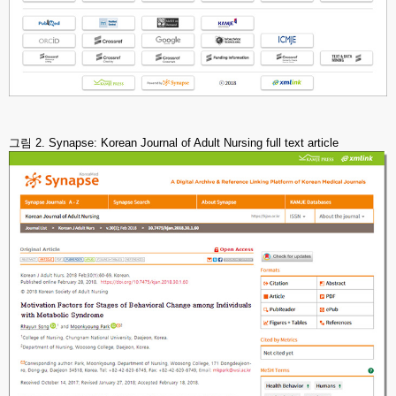
그림 2. Synapse: Korean Journal of Adult Nursing full text article