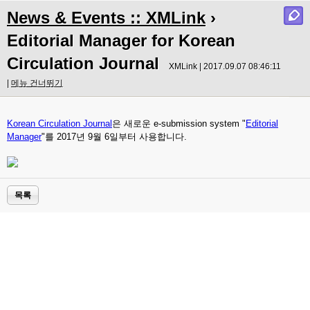
News & Events :: XMLink
›
Editorial Manager for Korean
Circulation Journal
XMLink | 2017.09.07 08:46:11
|
메뉴 건너뛰기
Korean Circulation Journal
은 새로운 e-submission system "
Editorial
Manager
"를 2017년 9월 6일부터 사용합니다.
목록