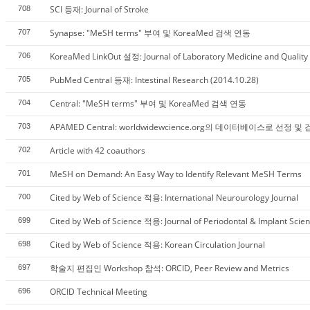
SCI 등재: Journal of Stroke
708
Synapse: "MeSH terms" 부여 및 KoreaMed 검색 연동
707
KoreaMed LinkOut 설정: Journal of Laboratory Medicine and Quality
706
PubMed Central 등재: Intestinal Research (2014.10.28)
705
Central: "MeSH terms" 부여 및 KoreaMed 검색 연동
704
APAMED Central: worldwidewcience.org의 데이터베이스로 선정 및
703
Article with 42 coauthors
702
MeSH on Demand: An Easy Way to Identify Relevant MeSH Terms
701
Cited by Web of Science 적용: International Neurourology Journal
700
Cited by Web of Science 적용: Journal of Periodontal & Implant Scie
699
Cited by Web of Science 적용: Korean Circulation Journal
698
학술지 편집인 Workshop 참석: ORCID, Peer Review and Metrics
697
ORCID Technical Meeting
696