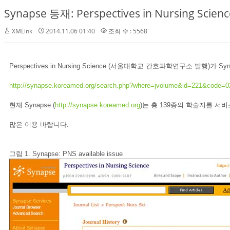
Synapse 등재: Perspectives in Nursing Scienc
XMLink
2014.11.06 01:40
조회 수 : 5568
Perspectives in Nursing Science (서울대학교 간호과학연구소 발행)가
http://synapse.koreamed.org/search.php?where=jvolume&id=221&code=
현재 Synapse (
http://synapse.koreamed.org
)는 총 139종의 학술지를 서
많은 이용 바랍니다.
그림 1. Synapse: PNS available issue