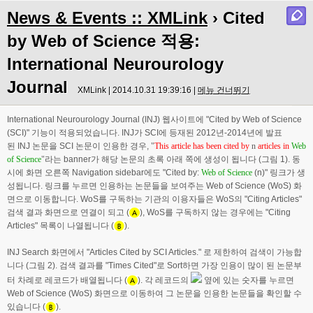
News & Events :: XMLink
› Cited
by Web of Science 적용:
International Neurourology
Journal
XMLink | 2014.10.31 19:39:16 |
메뉴 건너뛰기
International Neurourology Journal (INJ) 웹사이트에 "Cited by Web of Science
(SCI)" 기능이 적용되었습니다. INJ가 SCI에 등재된 2012년-2014년에 발표
된 INJ 논문을 SCI 논문이 인용한 경우,
"
This article has been cited by
n
articles in
Web
of Science
"
라는 banner가 해당 논문의 초록 아래 쪽에 생성이 됩니다 (그림 1). 동
시에 화면 오른쪽 Navigation sidebar에도 "Cited by:
Web of Science
(n)" 링크가 생
성됩니다. 링크를 누르면 인용하는 논문들을 보여주는 Web of Science (WoS) 화
면으로 이동합니다. WoS를 구독하는 기관의 이용자들은 WoS의 "Citing Articles"
검색 결과 화면으로 연결이 되고 (
), WoS를 구독하지 않는 경우에는 "Citing
Articles" 목록이 나열됩니다 (
).
INJ Search 화면에서 "Articles Cited by SCI Articles." 로 제한하여 검색이 가능합
니다 (그림 2). 검색 결과를 "Times Cited"로 Sort하면 가장 인용이 많이 된 논문부
터 차례로 레코드가 배열됩니다 (
). 각 레코드의
옆에 있는 숫자를 누르면
Web of Science (WoS) 화면으로 이동하여 그 논문을 인용한 논문들을 확인할 수
있습니다 (
).