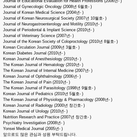
Journal of Educational Evaluation for Health Professions (2006년- )
Journal of Gynecologic Oncology (2008년 6월호- )
Journal of Korean Medical Science (2004년- )
Journal of Korean Neurosurgical Society (2007년 10월호- )
Journal of Neurogastroenterology and Motility (2010년- )
Journal of Periodontal & Implant Science (2010년- )
Journal of Veterinary Science (2007년- )
Journal of the Korean Society of Coloproctology (2010년 8월호- )
Korean Circulation Journal (2009년 3월호- )
Korean Diabetes Journal (2010년- )
Korean Journal of Anesthesiology (2010년- )
The Korean Journal of Hematology (2010년- )
The Korean Journal of Internal Medicine (2007년- )
Korean Journal of Ophthalmology (2006년- )
The Korean Journal of Pain (2010년- )
The Korean Journal of Parasitology (1998년 9월호- )
Korean Journal of Pediatrics (2010년 5월호- )
The Korean Journal of Physiology & Pharmacology (2008년- )
Korean Journal of Radiology (2000년 창간호- )
Korean Journal of Urology (2010년- )
Nutrition Research and Practice (2007년 창간호- )
Psychiatry Investigation (2008년- )
Yonsei Medical Journal (2005년- )
앞으로도 많은 관심과 성원 부탁드립니다.