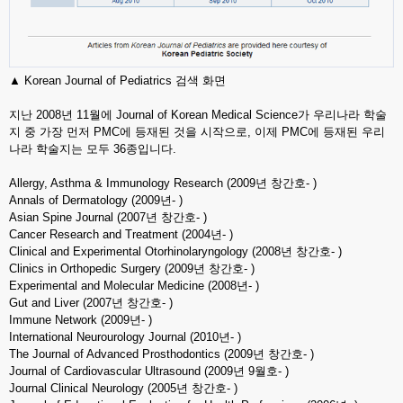
▲ Korean Journal of Pediatrics 검색 화면
지난 2008년 11월에 Journal of Korean Medical Science가 우리나라 학술
지 중 가장 먼저 PMC에 등재된 것을 시작으로, 이제 PMC에 등재된 우리
나라 학술지는 모두 36종입니다.
Allergy, Asthma & Immunology Research (2009년 창간호- )
Annals of Dermatology (2009년- )
Asian Spine Journal (2007년 창간호- )
Cancer Research and Treatment (2004년- )
Clinical and Experimental Otorhinolaryngology (2008년 창간호- )
Clinics in Orthopedic Surgery (2009년 창간호- )
Experimental and Molecular Medicine (2008년- )
Gut and Liver (2007년 창간호- )
Immune Network (2009년- )
International Neurourology Journal (2010년- )
The Journal of Advanced Prosthodontics (2009년 창간호- )
Journal of Cardiovascular Ultrasound (2009년 9월호- )
Journal Clinical Neurology (2005년 창간호- )