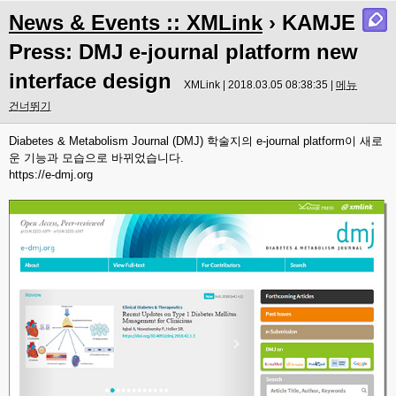
News & Events :: XMLink
› KAMJE
Press: DMJ e-journal platform new
interface design
XMLink | 2018.03.05 08:38:35 |
메뉴
건너뛰기
Diabetes & Metabolism Journal (DMJ) 학술지의 e-journal platform이 새로
운 기능과 모습으로 바뀌었습니다.
https://e-dmj.org