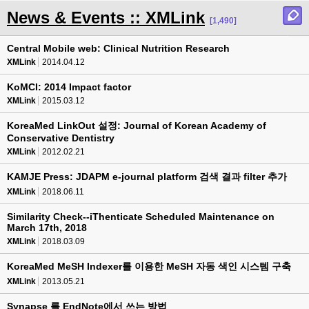
News & Events :: XMLink
[1,490]
Central Mobile web: Clinical Nutrition Research
XMLink
2014.04.12
KoMCI: 2014 Impact factor
XMLink
2015.03.12
KoreaMed LinkOut 설정: Journal of Korean Academy of
Conservative Dentistry
XMLink
2012.02.21
KAMJE Press: JDAPM e-journal platform 검색 결과 filter 추가
XMLink
2018.06.11
Similarity Check--iThenticate Scheduled Maintenance on
March 17th, 2018
XMLink
2018.03.09
KoreaMed MeSH Indexer를 이용한 MeSH 자동 색인 시스템 구축
XMLink
2013.05.21
Synapse 를 EndNote에서 쓰는 방법