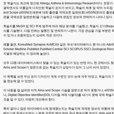
첫 학술지는 최근에 창간된 Allergy, Asthma & Immunology Research이다. 전문
결하면서도 아름답게 디자인된 학술지 표지가 보이고, 학술지 제호 및 약어·누리집 주
and Scope·pISSN(인쇄본에 대한 출판물 국제표준 일련번호)·eISSN(온라인 출판
판물 국제표준 일련번호)을 기술하고 다음에 편집인 정보와 연락처가 나타나 있다.
학술지를 MeSH 및 SCI 주제 범주에 따라 해당 분야를 기술했고, 학술지 간기(freq
사를 기술했다. 다음 칸에는 발행인 및 연락처가 나온다. 가장 관심을 가질 부분은
수 있거나 포함되었는지 상세히 적은 것이다.
예를 들면, KoreaMed·Synapse·KoMCI와 같은 국내 데이터베이스 뿐 아니라 A&HCI·BIO
Scholar·Medline·PubMed·PubMed Central·SCI·SCOPUS·SSCI·Zoolog
지별로 해당하는 지 정리해 놓았다.
모두 13종 데이터베이스에서 찾을 수 있는 학술지가 있는 반면 어느 한 곳에서도 찾
Aims and Scope가 영문으로 없는 학술지가 상당수가 있어 그 난이 비어 있었다.
이 목록을 보면 우선 표지 디자인이 국제 수준인 것이 눈에 자주 띄었고, 학술지의 
을 한눈에 알 수 있었다.
이 내용을 잘 살피면 아직 Aims and Scope 기술을 영문으로 하지 못했거나, eI
나, Digital Objective Identifier(DOI, 디지털 객체 식별자)를 새기지 못
것을 알 수 있다. 마땅히 개선해야 한다.
특히 얼마나 많은 데이터베이스에 등재됐는지는 학술지에 게재된 정보의 유통에 
베이스에 등재시키려는 노력을 꾸준히 해야 하며 국내 학술지를 적어도 style and 