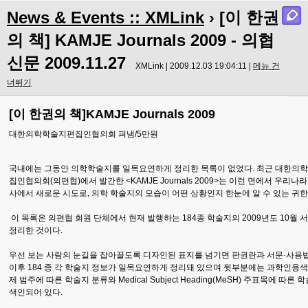
News & Events :: XMLink
› [이 한권
의 책] KAMJE Journals 2009 - 의협
신문 2009.11.27
XMLink | 2009.12.03 19:04:11 |
메뉴 건
너뛰기
[이 한권의 책]KAMJE Journals 20
09
대한의학학술지편집인협의회 펴냄/5만원
국내에는 그동안 의학학술지를 일목요연하게 정리한 목록이 없었다. 최근 대한의
집인협의회(의편협)에서 발간한 <KAMJE Journals 2009>는 이런 면에서 우리나
사에서 새로운 시도로, 의학 학술지의 모습이 어떤 상황인지 한눈에 알 수 있는 귀한
이 목록은 의편협 회원 단체에서 현재 발행하는 184종 학술지의 2009년도 10월
정리한 것이다.
우선 보는 사람의 눈길을 잡아끌도록 디자인된 표지를 넘기면 판권란과 서문·사용
이후 184 종 각 학술지 정보가 일목요연하게 정리돼 있으며 뒷부분에는 과학인용색인(
제 범주에 따른 학술지 분류와 Medical Subject Heading(MeSH) 주표목에 따른
색인되어 있다.