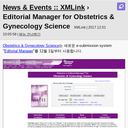
News & Events :: XMLink
›
Editorial Manager for Obstetrics &
Gynecology Science
XMLink | 2017.12.01
10:05:58 |
메뉴 건너뛰기
Obstetrics & Gynecology Science
는 새로운 e-submission system
"
Editorial Manager
"를 12월 1일부터 사용합니다.