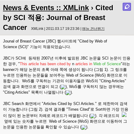
News & Events :: XMLink
› Cited
by SCI 적용: Journal of Breast
Cancer
XMLink | 2011.03.17 19:23:36 |
메뉴 건너뛰기
Jounal of Breast Cancer (JBC) 웹사이트에 "Cited by Web of
Science (SCI)" 기능이 적용되었습니다.
JBC가 SCI에 등재된 2007년 이후에 발표된 JBC 논문을 SCI 논문이 인용
한 경우, "
This article has been cited by
n
articles in
Web of Science
"라는
banner가 해당 논문의 초록 아래 쪽에 생성이 됩니다 (그림 1). 그 링크를
누르면 인용하는 논문들을 보여주는 Web of Science (WoS) 화면으로 이
동합니다. WoS를 구독하는 기관의 이용자들은 WoS의 "Citing Articles"
검색 결과 화면으로 연결이 되고 (
), WoS를 구독하지 않는 경우에는
"Citing Articles" 목록이 나열됩니다 (
).
JBC Search 화면에서 "Articles Cited by SCI Articles." 로 제한하여 검색
이 가능합니다 (그림 2). 검색 결과를 "Times Cited"로 Sort하면 가장 인용
이 많이 된 논문부터 차례로 레코드가 배열됩니다 (
). 각 레코드의
옆에 있는 숫자를 누르면 Web of Science (WoS) 화면으로 이동하여 그
논문을 인용한 논문들을 확인할 수 있습니다 (
).