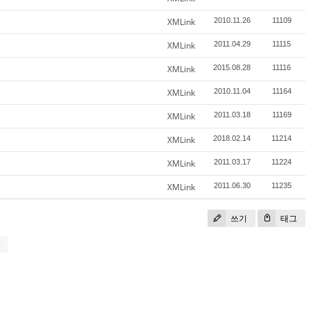
XMLink
2010.11.26
11109
XMLink
2011.04.29
11115
XMLink
2015.08.28
11116
XMLink
2010.11.04
11164
XMLink
2011.03.18
11169
XMLink
2018.02.14
11214
XMLink
2011.03.17
11224
XMLink
2011.06.30
11235
쓰기
태그