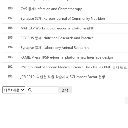
CAS 등재: Infection and Chemotherapy
198
Synapse 등재: Korean Journal of Community Nutrition
197
MAHLAP Workshop on e-journal platform 진행
196
SCOPUS 등재: Nutrition Research and Practice
195
Synapse 등재: Laboratory Animal Research
194
KAMJE Press: JKSR e-journal platform new interface design
193
PMC: Journal of Korean Medical Science Back Issues PMC 등재 완료
192
JCR 2010: 의편협 회원 학술지의 SCI Impact Factor 현황
191
검색