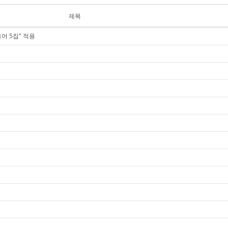
제목
학용어 5집" 적용