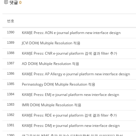
댓글
0
번호
KAMJE Press: AON e-journal platform new interface design
1390
JCVI DOI에 Multiple Resolution 적용
1389
KAMJE Press: CNR e-journal platform 검색 결과 filter 추가
1388
AD DOI에 Multiple Resolution 적용
1387
KAMJE Press: AP Allergy e-journal platform new interface design
1386
Perinatology DOI에 Multiple Resolution 적용
1385
KAMJE Press: EMJ e-journal platform new interface design
1384
IMRI DOI에 Multiple Resolution 적용
1383
KAMJE Press: RDE e-journal platform 검색 결과 filter 추가
1382
KAMJE Press: DMJ e-journal platform new interface design
1381
연구윤리와 JKMS 출판 워크숍 (대한의학회 임원 아카데미) 참석
1380