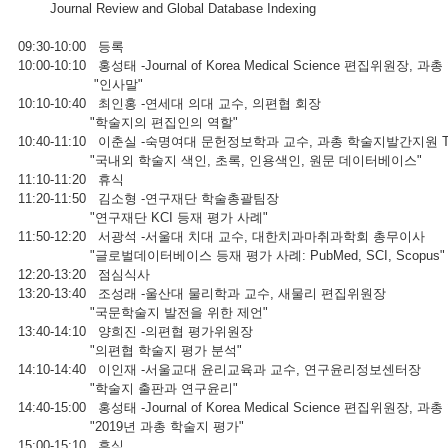
Journal Review and Global Database Indexing
09:30-10:00 등록
10:00-10:10 홍성태 -Journal of Korea Medical Science 편집위
"인사말"
10:10-10:40 최인홍 -연세대 의대 교수, 의편협 회장
"학술지의 편집인의 역할"
10:40-11:10 이춘실 -숙명여대 문헌정보학과 교수, 과총 학술지발간지원 
"국내외 학술지 색인, 초록, 인용색인, 원문 데이터베이스"
11:10-11:20 휴식
11:20-11:50 김소형 -연구재단 학술총괄팀장
"연구재단 KCI 등재 평가 사례"
11:50-12:20 서광석 -서울대 치대 교수, 대한치과마취과학회 총무이사
"글로벌데이터베이스 등재 평가 사례: PubMed, SCI, Scopus"
12:20-13:20 점심식사
13:20-13:40 조성래 -울산대 물리학과 교수, 새물리 편집위원장
"국문학술지 발전을 위한 제언"
13:40-14:10 양희진 -의편협 평가위원장
"의편협 학술지 평가 분석"
14:10-14:40 이인재 -서울교대 윤리교육과 교수, 연구윤리정보센터장
"학술지 출판과 연구윤리"
14:40-15:00 홍성태 -Journal of Korea Medical Science 편집위
"2019년 과총 학술지 평가"
15:00-15:10 휴식