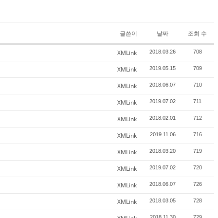
글쓴이
날짜
조회 수
XMLink
2018.03.26
708
XMLink
2019.05.15
709
XMLink
2018.06.07
710
XMLink
2019.07.02
711
XMLink
2018.02.01
712
XMLink
2019.11.06
716
XMLink
2018.03.20
719
XMLink
2019.07.02
720
XMLink
2018.06.07
726
XMLink
2018.03.05
728
2018.11.30
729