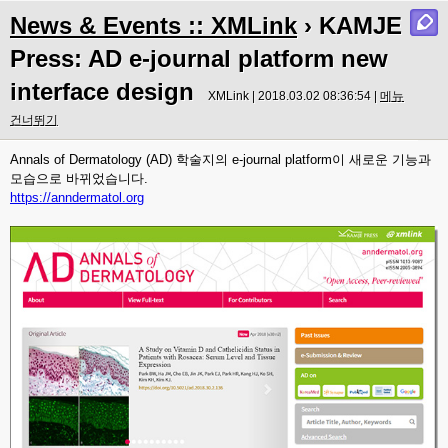
News & Events :: XMLink
› KAMJE
Press: AD e-journal platform new
interface design
XMLink | 2018.03.02 08:36:54 |
메뉴
건너뛰기
Annals of Dermatology (AD) 학술지의 e-journal platform이 새로운 기능과
모습으로 바뀌었습니다.
https://anndermatol.org