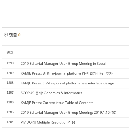
댓글
0
번호
2019 Editorial Manager User Group Meeting in Seoul
1290
KAMJE Press: BTRT e-journal platform 검색 결과 filter 추가
1289
KAMJE Press: EnM e-journal platform new interface design
1288
SCOPUS 등재: Genomics & Informatics
1287
KAMJE Press: Current issue Table of Contents
1286
2019 Editorial Manager User Group Meeting: 2019.1.10 (목)
1285
PIV DOI에 Multiple Resolution 적용
1284