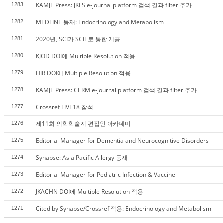
KAMJE Press: JKFS e-journal platform 검색 결과 filter 추가
1283
MEDLINE 등재: Endocrinology and Metabolism
1282
2020년, SCI가 SCIE로 통합 제공
1281
KJOD DOI에 Multiple Resolution 적용
1280
HIR DOI에 Multiple Resolution 적용
1279
KAMJE Press: CERM e-journal platform 검색 결과 filter 추가
1278
Crossref LIVE18 참석
1277
제11회 의학학술지 편집인 아카데미
1276
Editorial Manager for Dementia and Neurocognitive Disorders
1275
Synapse: Asia Pacific Allergy 등재
1274
Editorial Manager for Pediatric Infection & Vaccine
1273
JKACHN DOI에 Multiple Resolution 적용
1272
Cited by Synapse/Crossref 적용: Endocrinology and Metabolism
1271