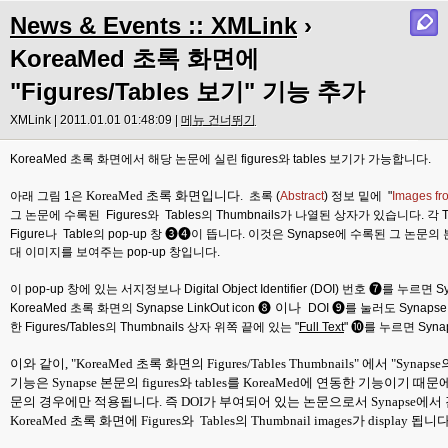
News & Events :: XMLink
›
KoreaMed 초록 화면에
"Figures/Tables 보기" 기능 추가
XMLink | 2011.01.01 01:48:09 |
메뉴 건너뛰기
KoreaMed 초록 화면에서 해당 논문에 실린 figures와 tables 보기가 가능합니다.
KoreaMed 초록 화면입니다.
아래 그림 1은
초록 (
Abstract
) 정보 밑에 "
Images fro
그 논문에 수록된 Figures와 Tables의 Thumbnails가 나열된 상자가 있습니다. 각 Th
❸❹
Figure나 Table의 pop-up 창
이 뜹니다. 이것은 Synapse에 수록된 그 논문의
대 이미지를 보여주는 pop-up 창입니다.
❼
이 pop-up 창에 있는 서지정보나 Digital Object Identifier (DOI) 번호
를 누르면 Sy
❽
이나
❾
KoreaMed 초록 화면의 Synapse LinkOut icon
DOI
를 눌러도 Synaps
❿
한 Figures/Tables의 Thumbnails 상자 위쪽 끝에 있는 "
Full Text
"
를 누르면 Syna
이와 같이, "KoreaMed 초록 화면의 Figures/Tables Thumbnails" 에서 "Synapse의 
기능은 Synapse 본문의 figures와 tables를 KoreaMed에 연동한 기능이기 때
문의 경우에만 적용됩니다. 즉 DOI가 부여되어 있는 논문으로서 Synapse에
KoreaMed 초록 화면에 Figures와 Tables의 Thumbnail images가 display 됩니다