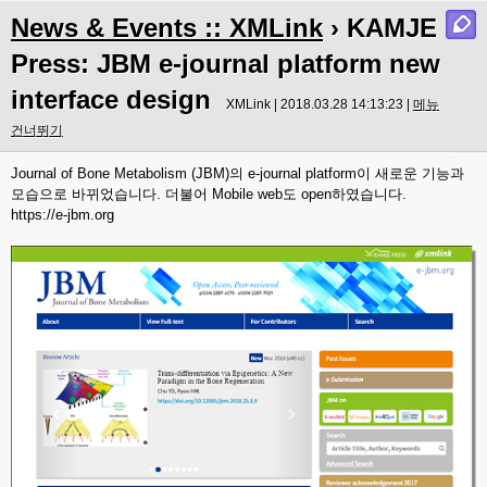
News & Events :: XMLink
› KAMJE
Press: JBM e-journal platform new
interface design
XMLink | 2018.03.28 14:13:23 |
메뉴
건너뛰기
Journal of Bone Metabolism (JBM)의 e-journal platform이 새로운 기능과
모습으로 바뀌었습니다. 더불어 Mobile web도 open하였습니다.
https://e-jbm.org