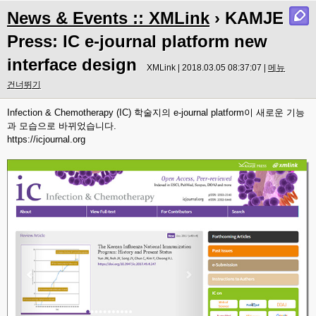
News & Events :: XMLink
› KAMJE
Press: IC e-journal platform new
interface design
XMLink | 2018.03.05 08:37:07 |
메뉴
건너뛰기
Infection & Chemotherapy (IC) 학술지의 e-journal platform이 새로운 기능
과 모습으로 바뀌었습니다.
https://icjournal.org