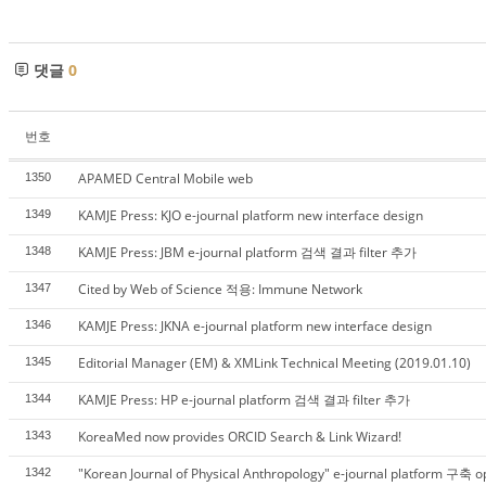
댓글
0
번호
APAMED Central Mobile web
1350
KAMJE Press: KJO e-journal platform new interface design
1349
KAMJE Press: JBM e-journal platform 검색 결과 filter 추가
1348
Cited by Web of Science 적용: Immune Network
1347
KAMJE Press: JKNA e-journal platform new interface design
1346
Editorial Manager (EM) & XMLink Technical Meeting (2019.01.10)
1345
KAMJE Press: HP e-journal platform 검색 결과 filter 추가
1344
KoreaMed now provides ORCID Search & Link Wizard!
1343
"Korean Journal of Physical Anthropology" e-journal platform 구축 
1342