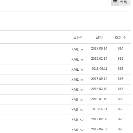
목록
글쓴이
날짜
조회 수
XMLink
2017.08.14
814
XMLink
2018.02.14
815
XMLink
2018.06.11
815
XMLink
2017.09.12
816
XMLink
2018.03.19
818
XMLink
2019.01.10
820
XMLink
2018.06.11
822
XMLink
2017.02.08
823
XMLink
2017.04.07
825