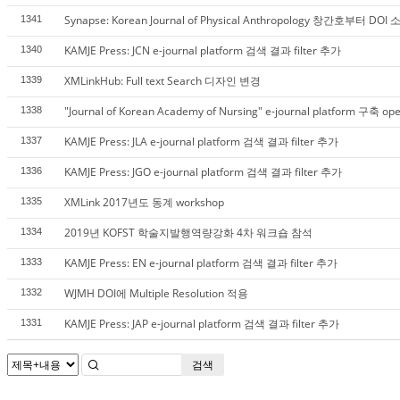
Synapse: Korean Journal of Physical Anthropology 창간호부터 DO
1341
KAMJE Press: JCN e-journal platform 검색 결과 filter 추가
1340
XMLinkHub: Full text Search 디자인 변경
1339
"Journal of Korean Academy of Nursing" e-journal platform 구축 op
1338
KAMJE Press: JLA e-journal platform 검색 결과 filter 추가
1337
KAMJE Press: JGO e-journal platform 검색 결과 filter 추가
1336
XMLink 2017년도 동계 workshop
1335
2019년 KOFST 학술지발행역량강화 4차 워크숍 참석
1334
KAMJE Press: EN e-journal platform 검색 결과 filter 추가
1333
WJMH DOI에 Multiple Resolution 적용
1332
KAMJE Press: JAP e-journal platform 검색 결과 filter 추가
1331
검색