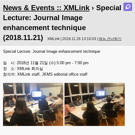
News & Events :: XMLink
› Special
Lecture: Journal Image
enhancement technique
(2018.11.21)
XMLink | 2018.11.26 13:10:03 |
메뉴 건너뛰기
Special Lecture: Journal Image enhancement technique
일 시: 2018년 11월 21일 (수) 5:00 pm - 7:00 pm
장 소: XMLink 회의실
참석자: XMLink staff, JKMS editorial office staff