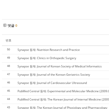
댓글
0
번호
Synapse 등재: Nutrition Research and Practice
50
Synapse 등재: Clinics in Orthopedic Surgery
49
Synapse 등재: Journal of Korean Society of Medical Informatics
48
Synapse 등재: Journal of the Korean Geriatrics Society
47
Synapse 등재: Journal of Cardiovascular Ultrasound
46
PubMed Central 등재: Experimental and Molecular Medicine (2009.
45
PubMed Central 등재: The Korean Journal of Internal Medicine (2009
44
Synapse 등재: The Korean Journal of Physiology and Pharmacology
43