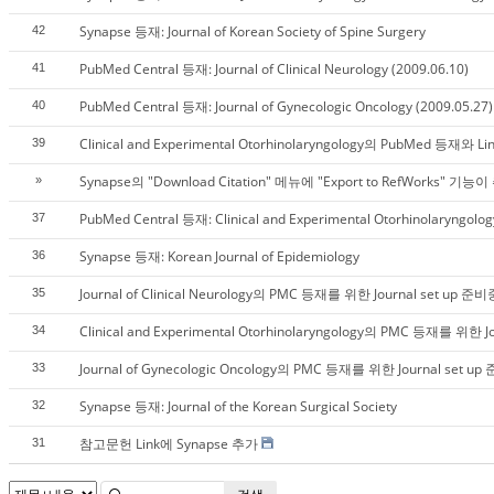
Synapse 등재: Journal of Korean Society of Spine Surgery
42
PubMed Central 등재: Journal of Clinical Neurology (2009.06.10)
41
PubMed Central 등재: Journal of Gynecologic Oncology (2009.05.27)
40
Clinical and Experimental Otorhinolaryngology의 PubMed 등재와 L
39
Synapse의 "Download Citation" 메뉴에 "Export to RefWorks"
»
PubMed Central 등재: Clinical and Experimental Otorhinolaryngolog
37
Synapse 등재: Korean Journal of Epidemiology
36
Journal of Clinical Neurology의 PMC 등재를 위한 Journal set up 준비
35
Clinical and Experimental Otorhinolaryngology의 PMC 등재를 위한 J
34
Journal of Gynecologic Oncology의 PMC 등재를 위한 Journal set u
33
Synapse 등재: Journal of the Korean Surgical Society
32
참고문헌 Link에 Synapse 추가
31