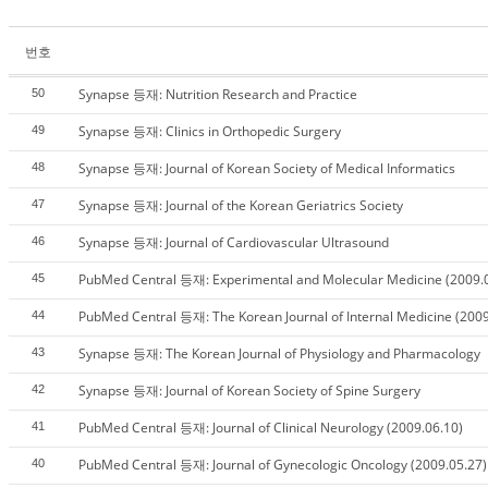
번호
Synapse 등재: Nutrition Research and Practice
50
Synapse 등재: Clinics in Orthopedic Surgery
49
Synapse 등재: Journal of Korean Society of Medical Informatics
48
Synapse 등재: Journal of the Korean Geriatrics Society
47
Synapse 등재: Journal of Cardiovascular Ultrasound
46
PubMed Central 등재: Experimental and Molecular Medicine (2009.
45
PubMed Central 등재: The Korean Journal of Internal Medicine (2009
44
Synapse 등재: The Korean Journal of Physiology and Pharmacology
43
Synapse 등재: Journal of Korean Society of Spine Surgery
42
PubMed Central 등재: Journal of Clinical Neurology (2009.06.10)
41
PubMed Central 등재: Journal of Gynecologic Oncology (2009.05.27)
40