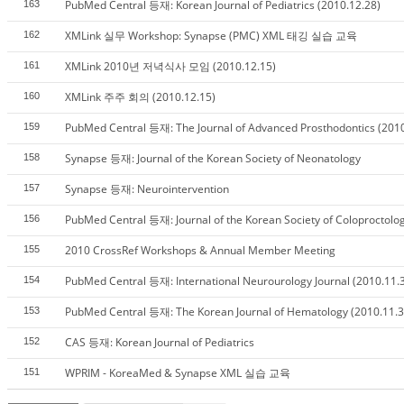
PubMed Central 등재: Korean Journal of Pediatrics (2010.12.28)
163
XMLink 실무 Workshop: Synapse (PMC) XML 태깅 실습 교육
162
XMLink 2010년 저녁식사 모임 (2010.12.15)
161
XMLink 주주 회의 (2010.12.15)
160
PubMed Central 등재: The Journal of Advanced Prosthodontics (2010
159
Synapse 등재: Journal of the Korean Society of Neonatology
158
Synapse 등재: Neurointervention
157
PubMed Central 등재: Journal of the Korean Society of Coloproctolo
156
2010 CrossRef Workshops & Annual Member Meeting
155
PubMed Central 등재: International Neurourology Journal (2010.11.
154
PubMed Central 등재: The Korean Journal of Hematology (2010.11.3
153
CAS 등재: Korean Journal of Pediatrics
152
WPRIM - KoreaMed & Synapse XML 실습 교육
151