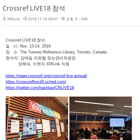
Crossref LIVE18 참석
XMLink
2018.11.14 09:47
조회 수 : 949
Crossref LIVE18 참석
일 시: Nov. 13-14, 2018
장 소: The Toronto Reference Library, Toronto, Canada
참석자: 김태일 의편협 정보관리위원장
장혜숙, 이현지 XMLink 직원
https://www.crossref.org/crossref-live-annual/
https://crossreflive18.sched.com/
https://twitter.com/hashtag/CRLIVE18