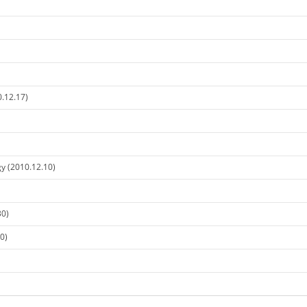
.12.17)
gy (2010.12.10)
30)
0)