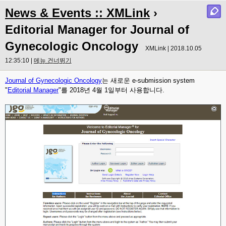
News & Events :: XMLink
›
Editorial Manager for Journal of
Gynecologic Oncology
XMLink | 2018.10.05
12:35:10 |
메뉴 건너뛰기
Journal of Gynecologic Oncology​
는 새로운 e-submission system
"
Editorial Manager
"를 2018년 4월 1일부터 사용합니다.