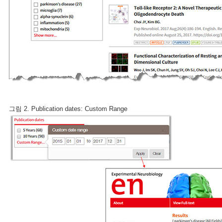
그림 2. Publication dates: Custom Range