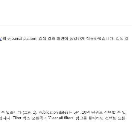
g
)의 e-journal platform 검색 결과 화면에 동일하게 적용하였습니다. 검색 결
있습니다 (그림 1). Publication dates는 5년, 10년 단위로 선택할 수 있
. Filter 박스 오른쪽의 'Clear all filters' 링크를 클릭하면 선택된 모든