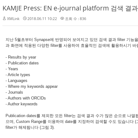
KAMJE Press: EN e-journal platform 검색 결과
XMLink
2018.06.11 10:22
조회 수 : 836
지난 5월초부터 Synapse에 반영되어 보여지고 있던 검색 결과 filter 기능을
과 화면에 적용된 다양한 filter를 사용하여 효율적인 검색에 활용하시기 바
- Results by year
- Publication dates
- Years
- Article types
- Languages
- Where my keywords appear
- Journals
- Authors with ORCIDs
- Author keywords
Publication dates를 제외한 모든 filter는 검색 결과 수가 많은 순으로 나
으며, Custom Range를 이용하여 date를 지정하여 검색할 수도 있습니다 (그림 2).
filter가 해제됩니다 (그림 3).