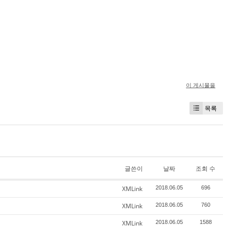
이 게시물을
목록
글쓴이
날짜
조회 수
XMLink
2018.06.05
696
XMLink
2018.06.05
760
XMLink
2018.06.05
1588