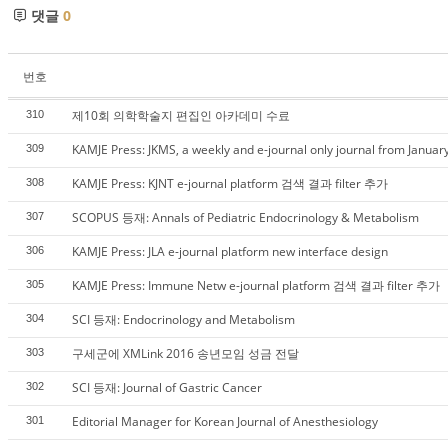
댓글
0
번호
제10회 의학학술지 편집인 아카데미 수료
310
KAMJE Press: JKMS, a weekly and e-journal only journal from Januar
309
KAMJE Press: KJNT e-journal platform 검색 결과 filter 추가
308
SCOPUS 등재: Annals of Pediatric Endocrinology & Metabolism
307
KAMJE Press: JLA e-journal platform new interface design
306
KAMJE Press: Immune Netw e-journal platform 검색 결과 filter 추가
305
SCI 등재: Endocrinology and Metabolism
304
구세군에 XMLink 2016 송년모임 성금 전달
303
SCI 등재: Journal of Gastric Cancer
302
Editorial Manager for Korean Journal of Anesthesiology
301