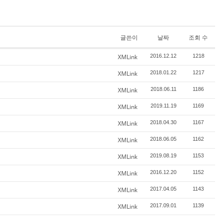
글쓴이
날짜
조회 수
XMLink
2016.12.12
1218
XMLink
2018.01.22
1217
XMLink
2018.06.11
1186
XMLink
2019.11.19
1169
XMLink
2018.04.30
1167
XMLink
2018.06.05
1162
XMLink
2019.08.19
1153
XMLink
2016.12.20
1152
XMLink
2017.04.05
1143
XMLink
2017.09.01
1139