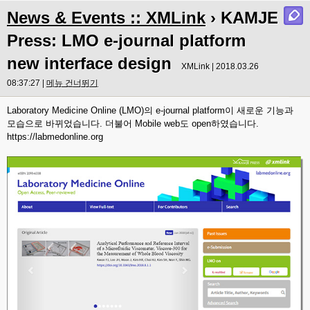
News & Events :: XMLink
› KAMJE
Press: LMO e-journal platform
new interface design
XMLink | 2018.03.26
08:37:27 |
메뉴 건너뛰기
Laboratory Medicine Online (LMO)의 e-journal platform이 새로운 기능과
모습으로 바뀌었습니다. 더불어 Mobile web도 open하였습니다.
https://labmedonline.org