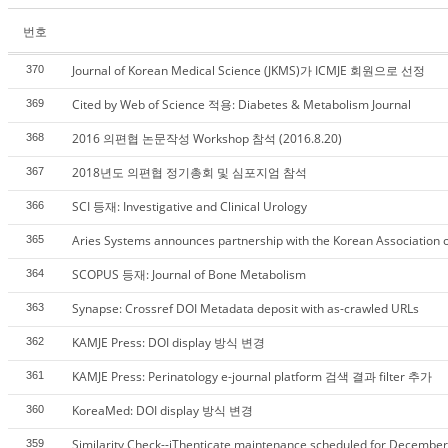
번호
Journal of Korean Medical Science (JKMS)​가 ICMJE 회원으로 선정
370
Cited by Web of Science 적용: Diabetes & Metabolism Journal
369
2016 의편협 논문작성 Workshop 참석 (2016.8.20)
368
2018년도 의편협 정기총회 및 심포지엄 참석
367
SCI 등재: Investigative and Clinical Urology
366
Aries Systems announces partnership with the Korean Association o
365
SCOPUS 등재: Journal of Bone Metabolism
364
Synapse: Crossref DOI Metadata deposit with as-crawled URLs
363
KAMJE Press: DOI display 방식 변경
362
KAMJE Press: Perinatology e-journal platform 검색 결과 filter 추가
361
KoreaMed: DOI display 방식 변경
360
Similarity Check--iThenticate maintenance scheduled for December
359