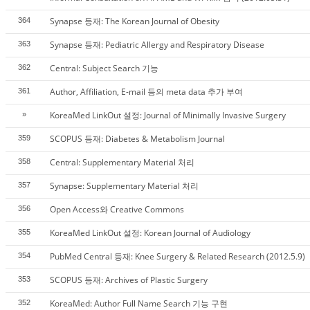
Synapse 등재: The Korean Journal of Obesity
364
Synapse 등재: Pediatric Allergy and Respiratory Disease
363
Central: Subject Search 기능
362
Author, Affiliation, E-mail 등의 meta data 추가 부여
361
KoreaMed LinkOut 설정: Journal of Minimally Invasive Surgery
»
SCOPUS 등재: Diabetes & Metabolism Journal
359
Central: Supplementary Material 처리
358
Synapse: Supplementary Material 처리
357
Open Access와 Creative Commons
356
KoreaMed LinkOut 설정: Korean Journal of Audiology
355
PubMed Central 등재: Knee Surgery & Related Research (2012.5.9)
354
SCOPUS 등재: Archives of Plastic Surgery
353
KoreaMed: Author Full Name Search 기능 구현
352