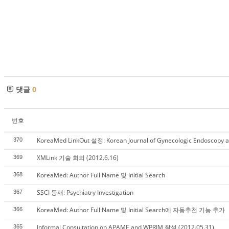
댓글
0
번호
KoreaMed LinkOut 설정: Korean Journal of Gynecologic Endoscopy an
370
XMLink 기술 회의 (2012.6.16)
369
KoreaMed: Author Full Name 및 Initial Search
368
SSCI 등재: Psychiatry Investigation
367
KoreaMed: Author Full Name 및 Initial Search에 자동추천 기능 추가
366
Informal Consultation on APAME and WPRIM 참석 (2012.05.31)
365