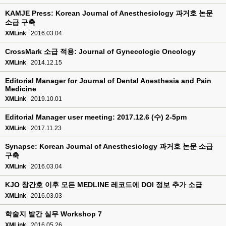
KAMJE Press: Korean Journal of Anesthesiology 과거호 논문
소급 구축
XMLink
2016.03.04
CrossMark 소급 적용: Journal of Gynecologic Oncology
XMLink
2014.12.15
Editorial Manager for Journal of Dental Anesthesia and Pain
Medicine
XMLink
2019.10.01
Editorial Manager user meeting: 2017.12.6 (수) 2-5pm
XMLink
2017.11.23
Synapse: Korean Journal of Anesthesiology 과거호 논문 소급
구축
XMLink
2016.03.04
KJO 창간호 이후 모든 MEDLINE 레코드에 DOI 정보 추가 소급
XMLink
2016.03.03
학술지 발간 실무 Workshop 7
XMLink
2016.05.26