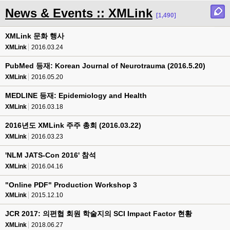
News & Events :: XMLink
[1,490]
XMLink 문화 행사
XMLink
2016.03.24
PubMed 등재: Korean Journal of Neurotrauma (2016.5.20)
XMLink
2016.05.20
MEDLINE 등재: Epidemiology and Health
XMLink
2016.03.18
2016년도 XMLink 주주 총회 (2016.03.22)
XMLink
2016.03.23
'NLM JATS-Con 2016' 참석
XMLink
2016.04.16
"Online PDF" Production Workshop 3
XMLink
2015.12.10
JCR 2017: 의편협 회원 학술지의 SCI Impact Factor 현황
XMLink
2018.06.27