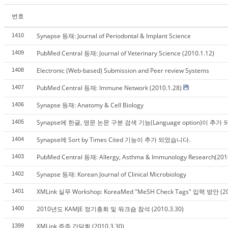
번호
Synapse 등재: Journal of Periodontal & Implant Science
1410
PubMed Central 등재: Journal of Veterinary Science (2010.1.12)
1409
Electronic (Web-based) Submission and Peer review Systems
1408
PubMed Central 등재: Immune Network (2010.1.28)
1407
Synapse 등재: Anatomy & Cell Biology
1406
Synapse에 한글, 영문 논문 구분 검색 기능(Language option)이 추가
1405
Synapse에 Sort by Times Cited 기능이 추가 되었습니다.
1404
PubMed Central 등재: Allergy, Asthma & Immunology Research(201
1403
Synapse 등재: Korean Journal of Clinical Microbiology
1402
XMLink 실무 Workshop: KoreaMed "MeSH Check Tags" 입력 방안 (20
1401
2010년도 KAMJE 정기총회 및 워크숍 참석 (2010.3.30)
1400
XMLink 주주 간담회 (2010.3.30)
1399