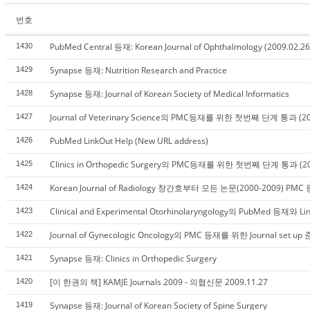
번호
PubMed Central 등재: Korean Journal of Ophthalmology (2009.02.26
1430
Synapse 등재: Nutrition Research and Practice
1429
Synapse 등재: Journal of Korean Society of Medical Informatics
1428
Journal of Veterinary Science의 PMC등재를 위한 첫번째 단계 통과 (200
1427
PubMed LinkOut Help (New URL address)
1426
Clinics in Orthopedic Surgery의 PMC등재를 위한 첫번째 단계 통과 (20
1425
Korean Journal of Radiology 창간호부터 모든 논문(2000-2009) PM
1424
Clinical and Experimental Otorhinolaryngology의 PubMed 등재와 L
1423
Journal of Gynecologic Oncology의 PMC 등재를 위한 Journal set u
1422
Synapse 등재: Clinics in Orthopedic Surgery
1421
[이 한권의 책] KAMJE Journals 2009 - 의협신문 2009.11.27
1420
Synapse 등재: Journal of Korean Society of Spine Surgery
1419