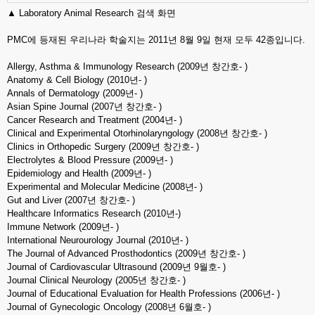
▲ Laboratory Animal Research 검색 화면
PMC에 등재된 우리나라 학술지는 2011년 8월 9일 현재 모두 42종입니다.
Allergy, Asthma & Immunology Research (2009년 창간호- )
Anatomy & Cell Biology (2010년- )
Annals of Dermatology (2009년- )
Asian Spine Journal (2007년 창간호- )
Cancer Research and Treatment (2004년- )
Clinical and Experimental Otorhinolaryngology (2008년 창간호- )
Clinics in Orthopedic Surgery (2009년 창간호- )
Electrolytes & Blood Pressure (2009년- )
Epidemiology and Health (2009년- )
Experimental and Molecular Medicine (2008년- )
Gut and Liver (2007년 창간호- )
Healthcare Informatics Research (2010년-)
Immune Network (2009년- )
International Neurourology Journal (2010년- )
The Journal of Advanced Prosthodontics (2009년 창간호- )
Journal of Cardiovascular Ultrasound (2009년 9월호- )
Journal Clinical Neurology (2005년 창간호- )
Journal of Educational Evaluation for Health Professions (2006년- )
Journal of Gynecologic Oncology (2008년 6월호- )