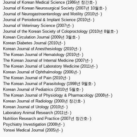
Journal of Korean Medical Science (1986년 창간호- )
Journal of Korean Neurosurgical Society (2007년 10월호- )
Journal of Neurogastroenterology and Motility (2010년- )
Journal of Periodontal & Implant Science (2010년- )
Journal of Veterinary Science (2007년- )
Journal of the Korean Society of Coloproctology (2010년 8월호- )
Korean Circulation Journal (2009년 3월호- )
Korean Diabetes Journal (2010년- )
Korean Journal of Anesthesiology (2010년- )
The Korean Journal of Hematology (2010년- )
The Korean Journal of Internal Medicine (2007년- )
The Korean Journal of Laboratory Medicine (2011년- )
Korean Journal of Ophthalmology (2006년- )
The Korean Journal of Pain (2010년- )
The Korean Journal of Parasitology (1998년 9월호- )
Korean Journal of Pediatrics (2010년 5월호- )
The Korean Journal of Physiology & Pharmacology (2008년- )
Korean Journal of Radiology (2000년 창간호- )
Korean Journal of Urology (2010년- )
Laboratory Animal Research (2011년- )
Nutrition Research and Practice (2007년 창간호- )
Psychiatry Investigation (2008년- )
Yonsei Medical Journal (2005년- )