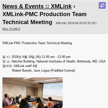
News & Events :: XMLink
›
XMLink-PMC Production Team
Technical Meeting
XMLink | 2018.04.20 02:31:29 |
메뉴 건너뛰기
XMLink-PMC Production Team Technical Meeting
일 시: 2018년 4월 19일 (목) 11:00 am - 12:00 pm
장 소: Natcher Building, National Institutes of Health, Bethesda, MD, USA
참석자: XMLink staff 4명
Robert Barrett, Jack Logue (PubMed Central)