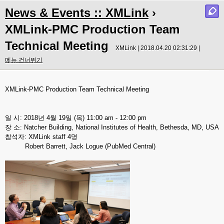
News & Events :: XMLink
›
XMLink-PMC Production Team
Technical Meeting
XMLink | 2018.04.20 02:31:29 |
메뉴 건너뛰기
XMLink-PMC Production Team Technical Meeting
일 시: 2018년 4월 19일 (목) 11:00 am - 12:00 pm
장 소: Natcher Building, National Institutes of Health, Bethesda, MD, USA
참석자: XMLink staff 4명
Robert Barrett, Jack Logue (PubMed Central)