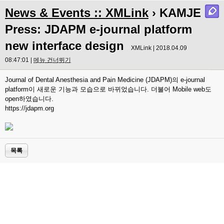
News & Events :: XMLink
› KAMJE
Press: JDAPM e-journal platform
new interface design
XMLink | 2018.04.09
08:47:01 |
메뉴 건너뛰기
Journal of Dental Anesthesia and Pain Medicine (JDAPM)의 e-journal
platform이 새로운 기능과 모습으로 바뀌었습니다. 더불어 Mobile web도
open하였습니다.
https://jdapm.org
목록