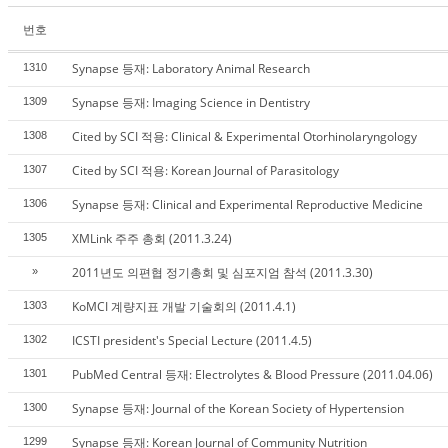
번호
Synapse 등재: Laboratory Animal Research
1310
Synapse 등재: Imaging Science in Dentistry
1309
Cited by SCI 적용: Clinical & Experimental Otorhinolaryngology
1308
Cited by SCI 적용: Korean Journal of Parasitology
1307
Synapse 등재: Clinical and Experimental Reproductive Medicine
1306
XMLink 주주 총회 (2011.3.24)
1305
2011년도 의편협 정기총회 및 심포지엄 참석 (2011.3.30)
»
KoMCI 계량지표 개발 기술회의 (2011.4.1)
1303
ICSTI president's Special Lecture (2011.4.5)
1302
PubMed Central 등재: Electrolytes & Blood Pressure (2011.04.06)
1301
Synapse 등재: Journal of the Korean Society of Hypertension
1300
Synapse 등재: Korean Journal of Community Nutrition
1299