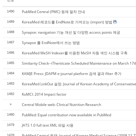
PubMed Central (PMC) 등재 절차 안내
1490
KoreaMed 레코드를 EndNote로 가져오는 (import) 방법
1489
Synapse: navigation 기능 개선 및 다양한 access points 제공
1488
Synapse 를 EndNote에서 쓰는 방법
1487
KoreaMed MeSH Indexer를 이용한 MeSH 자동 색인 시스템 구축
1486
Similarity Check--iThenticate Scheduled Maintenance on March 17t
1485
KAMJE Press: JDAPM e-journal platform 검색 결과 filter 추가
1484
KoreaMed LinkOut 설정: Journal of Korean Academy of Conservative
1483
KoMCI: 2014 Impact factor
1482
Central Mobile web: Clinical Nutrition Research
»
PubMed: Equal contribution now available in PubMed
1480
JATS 1.0 full text XML 파일 사용
1479
PubMed Central 등재: Journal of Korean Medical Science (2008.11.7
1478